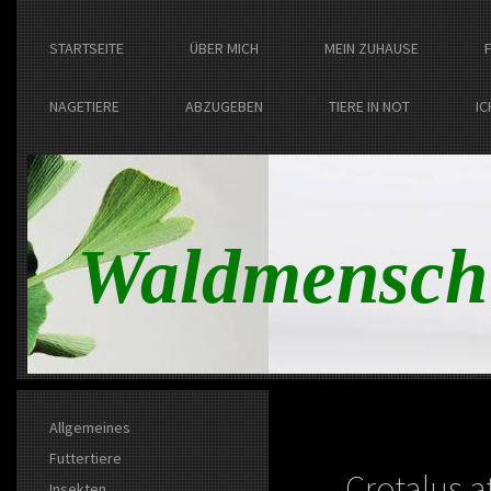
STARTSEITE
ÜBER MICH
MEIN ZUHAUSE
NAGETIERE
ABZUGEBEN
TIERE IN NOT
IC
Waldmensch
Allgemeines
Futtertiere
Crotalus a
Insekten