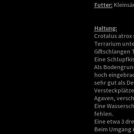
Futter:
Kleinsä
Haltung:
Crotalus atrox
Terrarium unter
Giftschlangen 
Eine Schlupfkis
Als Bodengrund
hoch eingebrac
sehr gut als D
Versteckplätze
Agaven, versc
Eine Wassersch
fehlen.
Eine etwa 3 dr
Beim Umgang mi