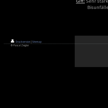
Gift:
Sehr star
Bisunfäl
Druckversion
|
Sitemap
© Pascal Ziegler