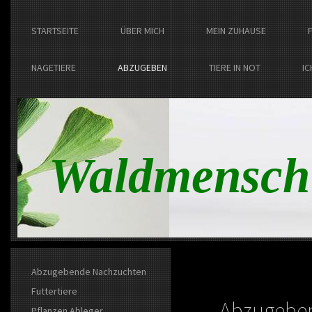
STARTSEITE
ÜBER MICH
MEIN ZUHAUSE
NAGETIERE
ABZUGEBEN
TIERE IN NOT
IC
Waldmensch
Abzugebende Nachzuchten
Futtertiere
Abzugeben
Pflanzen Ableger