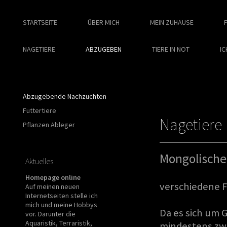
STARTSEITE
ÜBER MICH
MEIN ZUHAUSE
NAGETIERE
ABZUGEBEN
TIERE IN NOT
IC
Waldmensc
Abzugebende Nachzuchten
Futtertiere
Nagetiere
Pflanzen Ableger
Mongolisch
Aktuelles
Homepage online
verschiedene 
Auf meinen neuen
Internetseiten stelle ich
mich und meine Hobbys
Da es sich um
vor. Darunter die
Aquaristik, Terraristik,
mindestens zwe