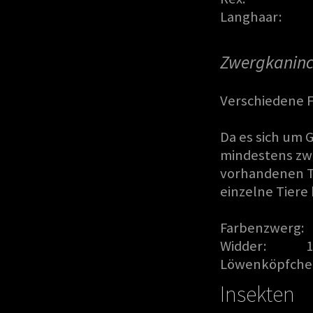
Langhaar:
Zwergkanin
Verschiedene 
Da es sich um
mindestens zw
vorhandenen T
einzelne Tier
Farbenzwerg: 
Widder: 18,
Löwenköpfchen
Insekten