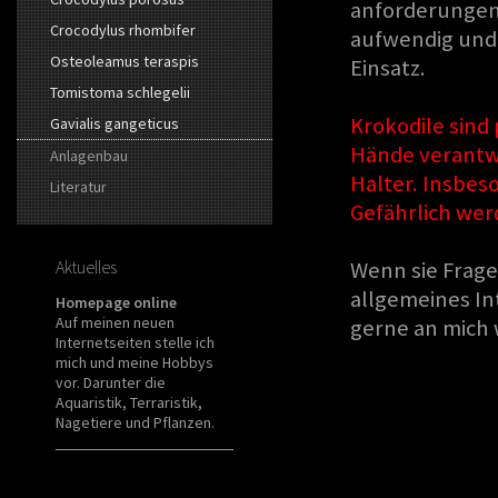
anforderungen a
Crocodylus rhombifer
aufwendig und 
Osteoleamus teraspis
Einsatz.
Tomistoma schlegelii
Krokodile sind 
Gavialis gangeticus
Hände verantw
Anlagenbau
Halter. Insbes
Literatur
Gefährlich we
Aktuelles
Wenn sie Frage
allgemeines In
Homepage online
Auf meinen neuen
gerne an mich
Internetseiten stelle ich
mich und meine Hobbys
vor. Darunter die
Aquaristik, Terraristik,
Nagetiere und Pflanzen.