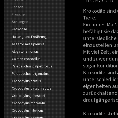
Echsen
Krokodile sind
Frösche
Tiere.
Schlangen
Ein hohes Maß 
Krokodile
befähigt sie da
Haltung und Ernährung
untersiedliche
Aligator missipiensis
einzustellen u
Mit viel Zeit,
Alligator sinensis
und zuwendung 
Caiman crocodilus
sogar kondition
Paleosuchus palpebrosus
Krokodile sind
Paleosuchus trigonatus
unterschiedlic
Crocodylus acutus
eigenheiten au
Crocodylus cataphractus
zurückhaltend
Crocodylus johnstoni
draufgängerisc
Crocodylus moreletii
Crocodylus niloticus
Krokodile stel
Crocodylus porosus