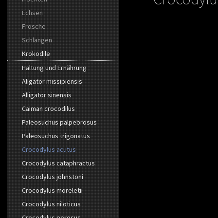
Echsen
Frösche
Schlangen
Krokodile
Haltung und Ernährung
Aligator missipiensis
Alligator sinensis
Caiman crocodilus
Paleosuchus palpebrosus
Paleosuchus trigonatus
Crocodylus acutus
Crocodylus cataphractus
Crocodylus johnstoni
Crocodylus moreletii
Crocodylus niloticus
Crocodylus porosus