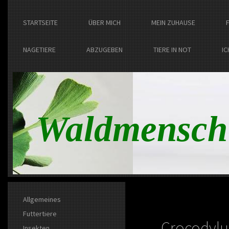
STARTSEITE
ÜBER MICH
MEIN ZUHAUSE
NAGETIERE
ABZUGEBEN
TIERE IN NOT
IC
Waldmensch
Allgemeines
Futtertiere
Crocodylu
Insekten