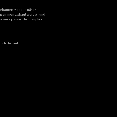
 gebauten Modelle näher
le zusammen gebaut wurden und
 jeweils passenden Bauplan
ich derzeit: