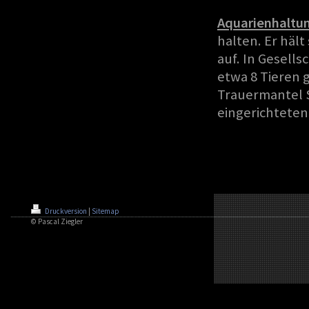
Aquarienhaltun
halten. Er häl
auf. In Gesell
etwa 8 Tieren 
Trauermantel S
eingerichteten
Druckversion
|
Sitemap
© Pascal Ziegler