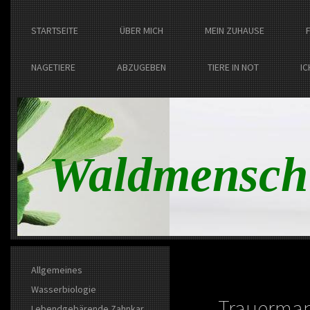
STARTSEITE
ÜBER MICH
MEIN ZUHAUSE
NAGETIERE
ABZUGEBEN
TIERE IN NOT
IC
Waldmensch
Allgemeines
Wasserbiologie
Trauerman
Lebendgebärende Zahnkar