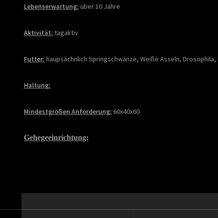
Lebenserwartung:
über 10 Jahre
Aktivität:
tagaktiv
Futter:
haupsächnlich Springschwänze, Weiße Asseln, Drosophila, 
Haltung:
Mindestgrößen Anforderung:
6
0x40x60
Gehegeeinrichtung: