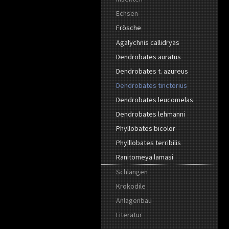
Echsen
Frösche
Agalychnis callidryas
Dendrobates auratus
Dendrobates t. azureus
Dendrobates tinctorius
Dendrobates leucomelas
Dendrobates lehmanni
Phyllobates bicolor
Phylllobates terribilis
Ranitomeya lamasi
Schlangen
Krokodile
Anlagenbau
Literatur