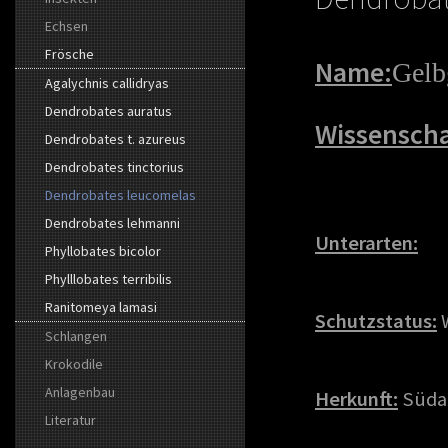
Echsen
Frösche
Name:
Gelb
Agalychnis callidryas
Dendrobates auratus
Wissenscha
Dendrobates t. azureus
Dendrobates tinctorius
Dendrobates leucomelas
Dendrobates lehmanni
Unterarten:
Phyllobates bicolor
Phylllobates terribilis
Ranitomeya lamasi
Schutzstatus:
Schlangen
Krokodile
Anlagenbau
Herkunft:
Süda
Literatur