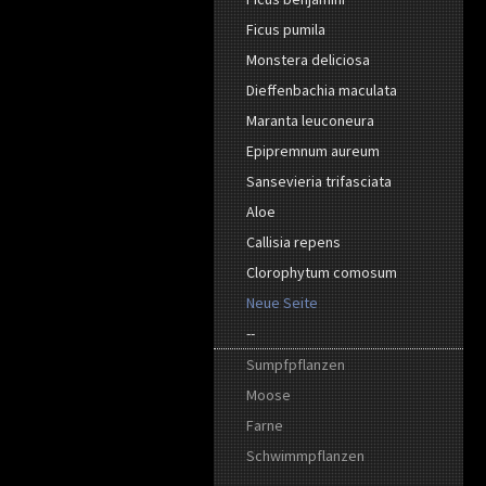
Ficus pumila
Monstera deliciosa
Dieffenbachia maculata
Maranta leuconeura
Epipremnum aureum
Sansevieria trifasciata
Aloe
Callisia repens
Clorophytum comosum
Neue Seite
--
Sumpfpflanzen
Moose
Farne
Schwimmpflanzen