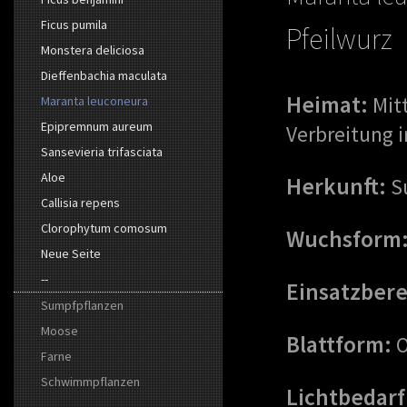
Ficus pumila
Pfeilwurz
Monstera deliciosa
Dieffenbachia maculata
Heimat:
Mit
Maranta leuconeura
Epipremnum aureum
Verbreitung i
Sansevieria trifasciata
Aloe
Herkunft:
S
Callisia repens
Clorophytum comosum
Wuchsform
Neue Seite
--
Einsatzbere
Sumpfpflanzen
Moose
Blattform:
O
Farne
Schwimmpflanzen
Lichtbedarf