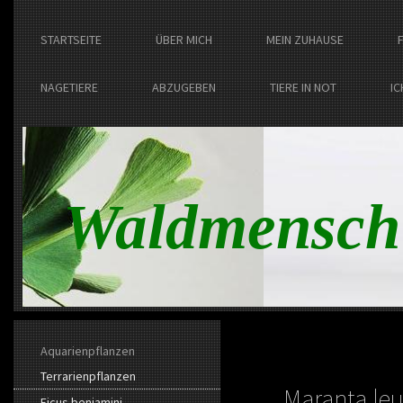
STARTSEITE
ÜBER MICH
MEIN ZUHAUSE
NAGETIERE
ABZUGEBEN
TIERE IN NOT
IC
Waldmensch
Aquarienpflanzen
Terrarienpflanzen
Maranta le
Ficus benjamini