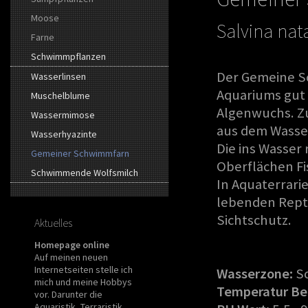
Moose
Salvina nat
Farne
Schwimmpflanzen
Der Gemeine S
Wasserlinsen
Aquariums gut
Muschelblume
Algenwuchs. Zu
Wassermimose
aus dem Wasser
Wasserhyazinte
Die ins Wasser
Gemeiner Schwimmfarn
Oberflächen F
Schwimmende Wolfsmilch
In Aquaterrarie
lebenden Rept
Sichtschutz.
Aktuelles
Homepage online
Auf meinen neuen
Internetseiten stelle ich
Wasserzone:
S
mich und meine Hobbys
Temperatur Be
vor. Darunter die
Aquaristik, Terraristik,