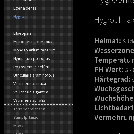
Egeria densa
Hygrophila
Hygrophila
--
Lilaeopsis
Heimat:
Südo
Microsorum pteropus
Wasserzone
Monosolenium tenerum
Temperatur
Nymphaea pteropus
Pogostemon helferi
PH Wert:
5 - 
Utricularia graminofolia
Härtegrad:
s
Vallisneria asiatica
Wuchsgesch
Vallisneria gigantea
Wuchshöhe
Vallisneria spiralis
Lichtbedarf
Terrarienpflanzen
Vermehrun
Sumpfpflanzen
Moose
Farne