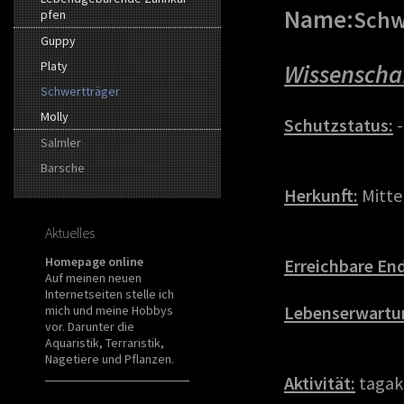
Name:
Schw
pfen
Guppy
Platy
Wissenscha
Schwertträger
Molly
Schutzstatus:
-
Salmler
Barsche
Herkunft:
Mitte
Aktuelles
Homepage online
Erreichbare En
Auf meinen neuen
Internetseiten stelle ich
Lebenserwartu
mich und meine Hobbys
vor. Darunter die
Aquaristik, Terraristik,
Nagetiere und Pflanzen.
Aktivität:
tagak