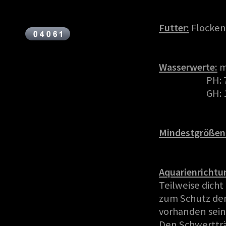
Futter:
Flocken
Wasserwerte:
m
PH: 7
GH: 1
Mindestgrößen
Aquarienrichtu
Teilweise dich
zum Schutz der
vorhanden sein
Den Schwertträ