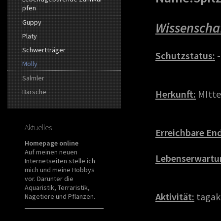
pfen
Guppy
Wissenscha
Platy
Schwertträger
Schutzstatus:
-
Molly
Salmler
Barsche
Herkunft:
MItte
Aktuelles
Erreichbare En
Homepage online
Auf meinen neuen
Lebenserwartu
Internetseiten stelle ich
mich und meine Hobbys
vor. Darunter die
Aquaristik, Terraristik,
Aktivität:
tagak
Nagetiere und Pflanzen.