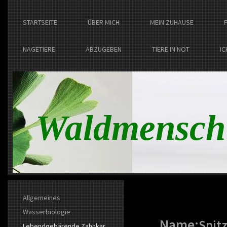
STARTSEITE
ÜBER MICH
MEIN ZUHAUSE
NAGETIERE
ABZUGEBEN
TIERE IN NOT
IC
Waldmensch
Allgemeines
Wasserbiologie
Name:
Spit
Lebendgebärende Zahnkar