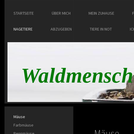
STARTSEITE
ÜBER MICH
MEIN ZUHAUSE
NAGETIERE
ABZUGEBEN
TIERE IN NOT
IC
Waldmensch
Mäuse
Farbmäuse
Mäuse
Rennmäuse