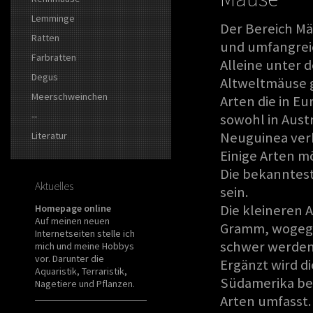
Lemminge
Der Bereich Mä
Ratten
und umfangrei
Farbratten
Alleine unter 
Degus
Altweltmäuse g
Meerschweinchen
Arten die in Eu
--
sowohl in Austr
Neuguinea verb
Literatur
Einige Arten mö
Die bekanntest
Aktuelles
sein.
Die kleineren 
Homepage online
Auf meinen neuen
Gramm, wogegen
Internetseiten stelle ich
schwer werden
mich und meine Hobbys
vor. Darunter die
Ergänzt wird d
Aquaristik, Terraristik,
Südamerika be
Nagetiere und Pflanzen.
Arten umfasst.